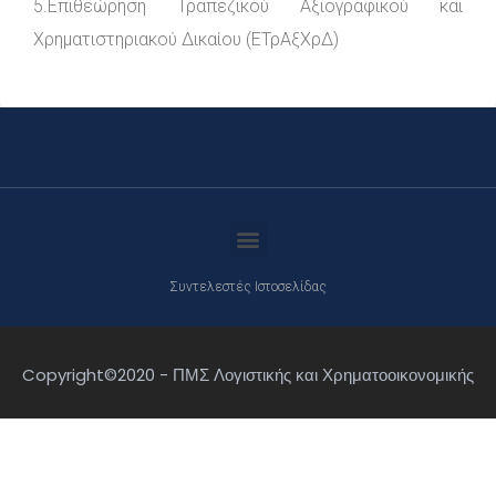
5.Επιθεώρηση Τραπεζικού Αξιογραφικού και
Χρηματιστηριακού Δικαίου (ΕΤρΑξΧρΔ)
Συντελεστές Ιστοσελίδας
Copyright©2020 - ΠΜΣ Λογιστικής και Χρηματοοικονομικής