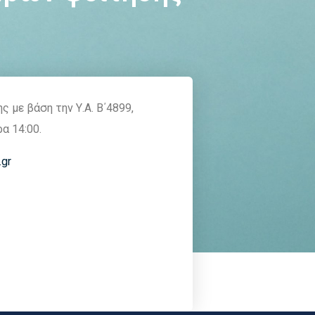
 με βάση την Υ.Α. Β΄4899,
α 14:00.
.gr